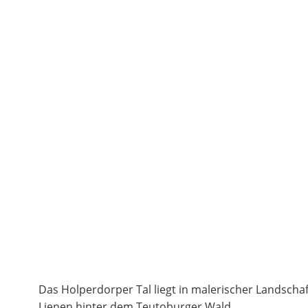
Das Holperdorper Tal liegt in malerischer Landschaf
Lienen hinter dem Teutoburger Wald.