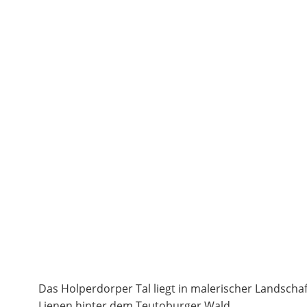
Das Holperdorper Tal liegt in malerischer Landschaf
Lienen hinter dem Teutoburger Wald.