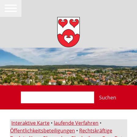
Suchen
Interaktive Karte
•
laufende Verfahren
•
Öffentlichkeitsbeteiligungen
•
Rechtskräftige