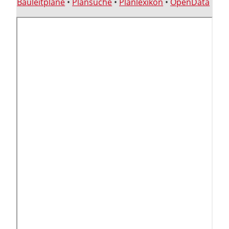
Bauleitpläne
•
Plansuche
•
Planlexikon
•
OpenData