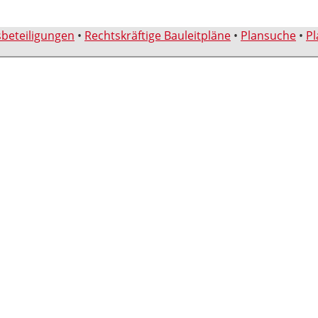
sbeteiligungen
•
Rechtskräftige Bauleitpläne
•
Plansuche
•
Pl