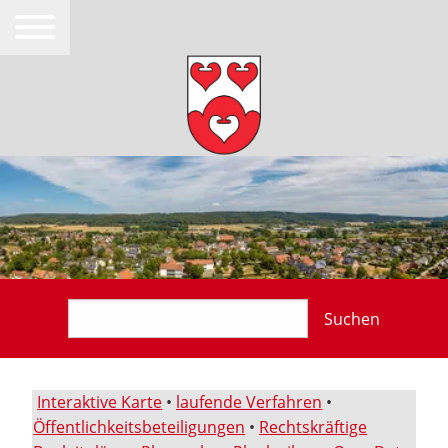
Suchen
Interaktive Karte
•
laufende Verfahren
•
Öffentlichkeitsbeteiligungen
•
Rechtskräftige