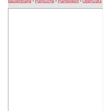
Bauleitpläne
•
Plansuche
•
Planlexikon
•
OpenData