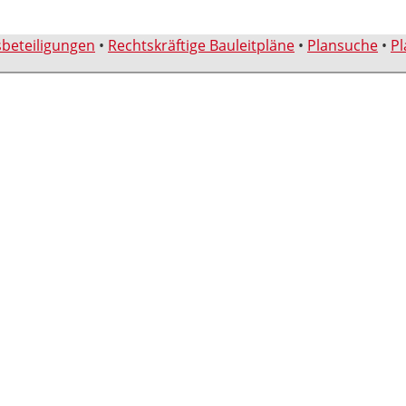
sbeteiligungen
•
Rechtskräftige Bauleitpläne
•
Plansuche
•
Pl