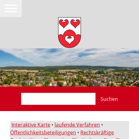
Suchen
Interaktive Karte
•
laufende Verfahren
•
Öffentlichkeitsbeteiligungen
•
Rechtskräftige