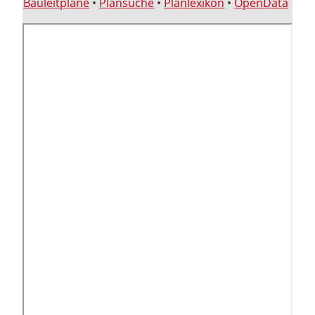
Bauleitpläne
•
Plansuche
•
Planlexikon
•
OpenData