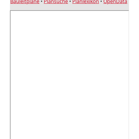
Bauleitpläne
•
Plansuche
•
Planlexikon
•
OpenData