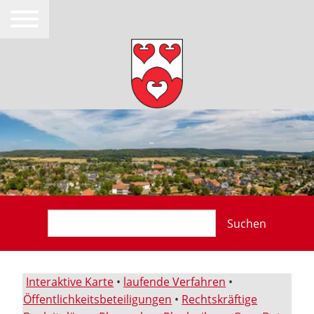
Suchen
Interaktive Karte
•
laufende Verfahren
•
Öffentlichkeitsbeteiligungen
•
Rechtskräftige