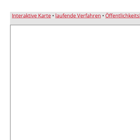
Interaktive Karte
•
laufende Verfahren
•
Öffentlichkeit