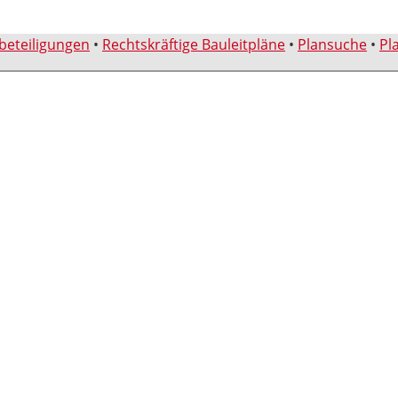
sbeteiligungen
•
Rechtskräftige Bauleitpläne
•
Plansuche
•
Pl