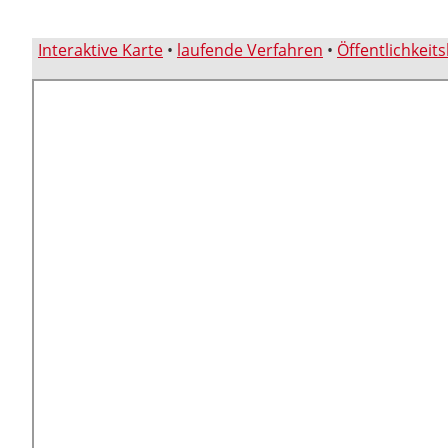
Interaktive Karte
•
laufende Verfahren
•
Öffentlichkeit