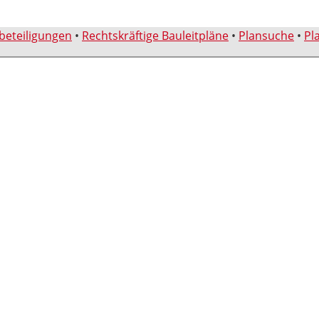
sbeteiligungen
•
Rechtskräftige Bauleitpläne
•
Plansuche
•
Pl