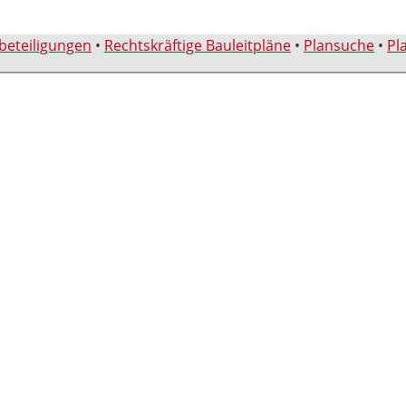
sbeteiligungen
•
Rechtskräftige Bauleitpläne
•
Plansuche
•
Pl