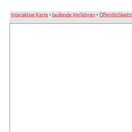
Interaktive Karte
•
laufende Verfahren
•
Öffentlichkeit