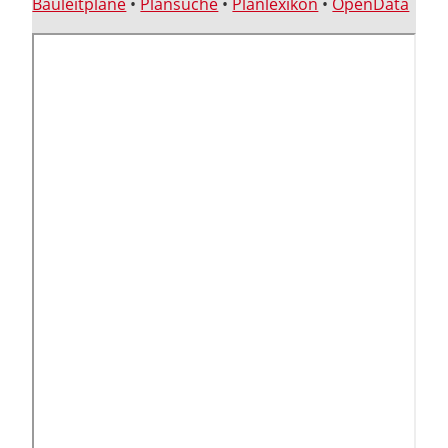
Bauleitpläne
•
Plansuche
•
Planlexikon
•
OpenData