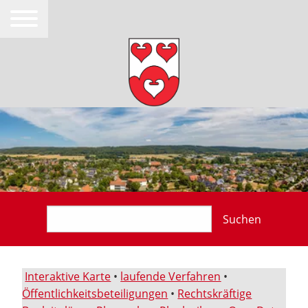
Suchen
Interaktive Karte
•
laufende Verfahren
•
Öffentlichkeitsbeteiligungen
•
Rechtskräftige