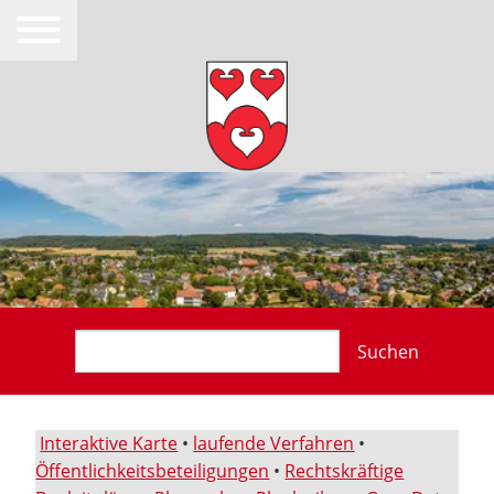
Suchen
Interaktive Karte
•
laufende Verfahren
•
Öffentlichkeitsbeteiligungen
•
Rechtskräftige