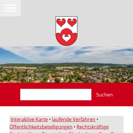
Suchen
Interaktive Karte
•
laufende Verfahren
•
Öffentlichkeitsbeteiligungen
•
Rechtskräftige