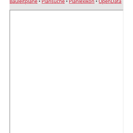
Bauleitpläne
•
Plansuche
•
Planlexikon
•
OpenData