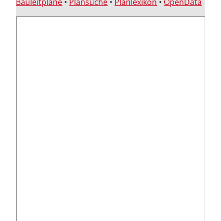
Bauleitpläne
•
Plansuche
•
Planlexikon
•
OpenData