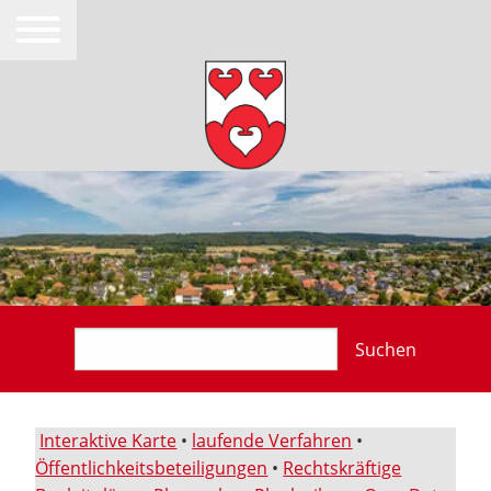
Suchen
Interaktive Karte
•
laufende Verfahren
•
Öffentlichkeitsbeteiligungen
•
Rechtskräftige