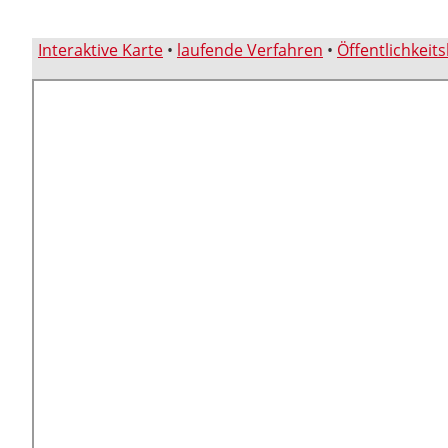
Interaktive Karte
•
laufende Verfahren
•
Öffentlichkeit