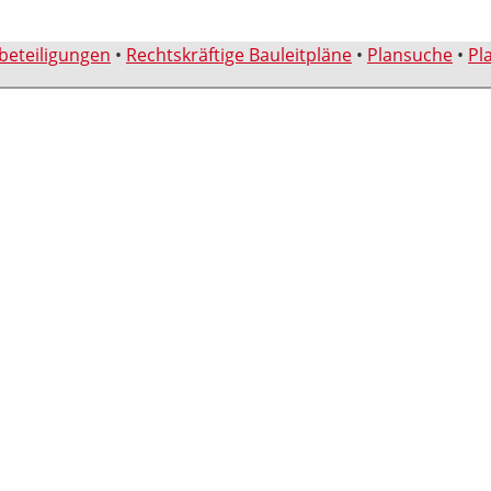
sbeteiligungen
•
Rechtskräftige Bauleitpläne
•
Plansuche
•
Pl