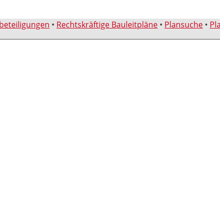
sbeteiligungen
•
Rechtskräftige Bauleitpläne
•
Plansuche
•
Pl