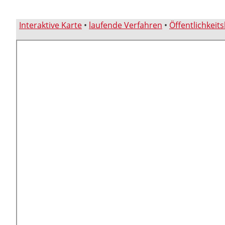
Interaktive Karte
•
laufende Verfahren
•
Öffentlichkeit