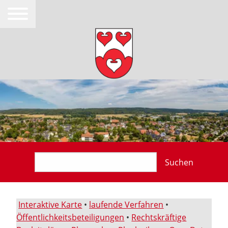
Suchen
Interaktive Karte
•
laufende Verfahren
•
Öffentlichkeitsbeteiligungen
•
Rechtskräftige