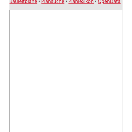
Bauleitpläne
•
Plansuche
•
Planlexikon
•
OpenData