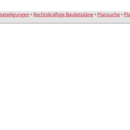
sbeteiligungen
•
Rechtskräftige Bauleitpläne
•
Plansuche
•
Pl