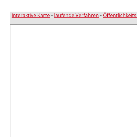
Interaktive Karte
•
laufende Verfahren
•
Öffentlichkeit