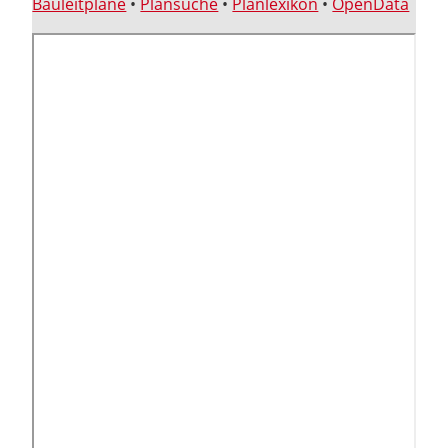
Bauleitpläne
•
Plansuche
•
Planlexikon
•
OpenData