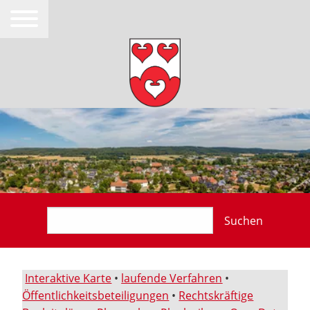
Suchen
Interaktive Karte
•
laufende Verfahren
•
Öffentlichkeitsbeteiligungen
•
Rechtskräftige