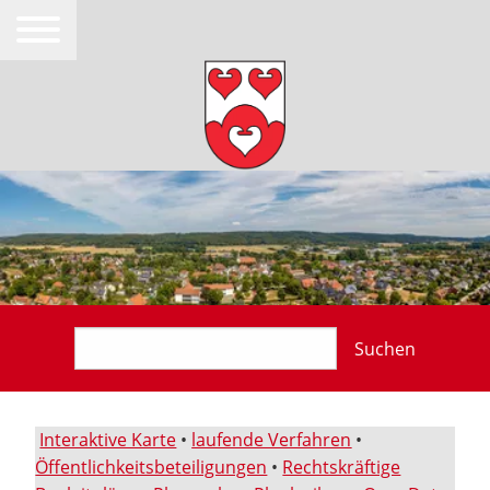
Suchen
Interaktive Karte
•
laufende Verfahren
•
Öffentlichkeitsbeteiligungen
•
Rechtskräftige