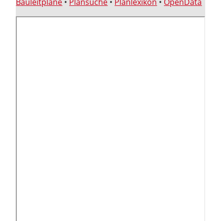
Bauleitpläne
•
Plansuche
•
Planlexikon
•
OpenData