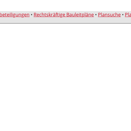
sbeteiligungen
•
Rechtskräftige Bauleitpläne
•
Plansuche
•
Pl