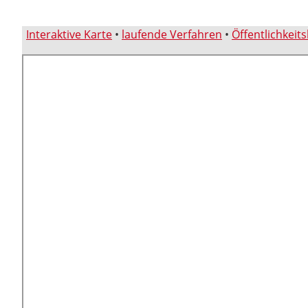
Interaktive Karte
•
laufende Verfahren
•
Öffentlichkeit