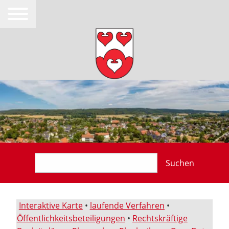
Suchen
Interaktive Karte
•
laufende Verfahren
•
Öffentlichkeitsbeteiligungen
•
Rechtskräftige