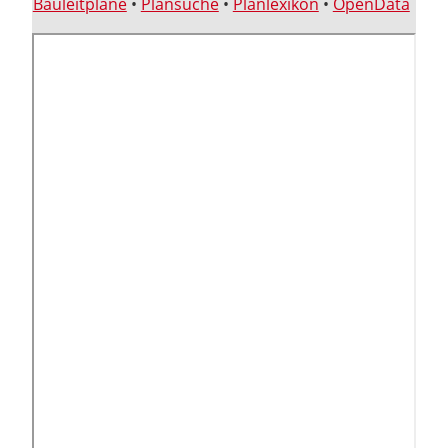
Bauleitpläne
•
Plansuche
•
Planlexikon
•
OpenData