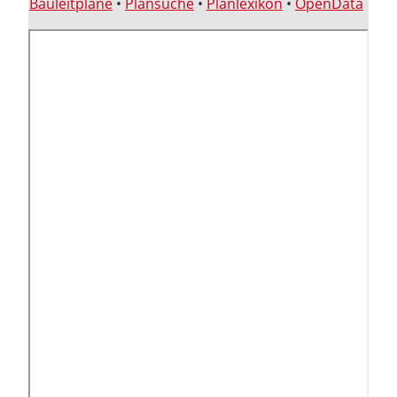
Bauleitpläne
•
Plansuche
•
Planlexikon
•
OpenData