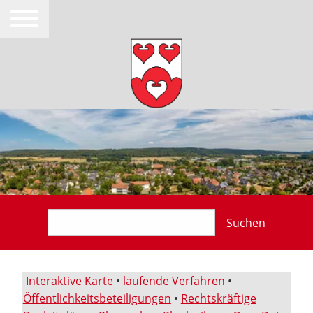
Suchen
Interaktive Karte
•
laufende Verfahren
•
Öffentlichkeitsbeteiligungen
•
Rechtskräftige