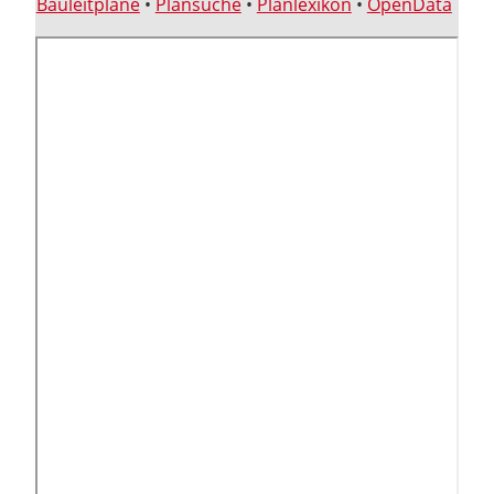
Bauleitpläne
•
Plansuche
•
Planlexikon
•
OpenData