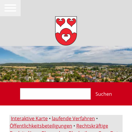
Suchen
Interaktive Karte
•
laufende Verfahren
•
Öffentlichkeitsbeteiligungen
•
Rechtskräftige