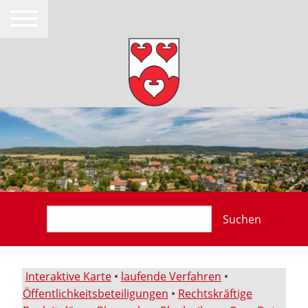
Suchen
Interaktive Karte
•
laufende Verfahren
•
Öffentlichkeitsbeteiligungen
•
Rechtskräftige