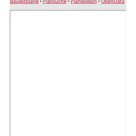
Bauleitpläne
•
Plansuche
•
Planlexikon
•
OpenData