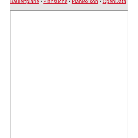
Bauleitpläne
•
Plansuche
•
Planlexikon
•
OpenData