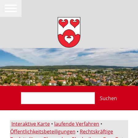
Suchen
Interaktive Karte
•
laufende Verfahren
•
Öffentlichkeitsbeteiligungen
•
Rechtskräftige