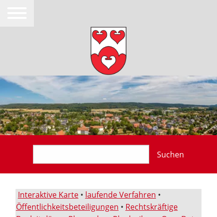
Suchen
Interaktive Karte
•
laufende Verfahren
•
Öffentlichkeitsbeteiligungen
•
Rechtskräftige