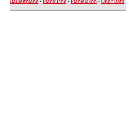
Bauleitpläne
•
Plansuche
•
Planlexikon
•
OpenData