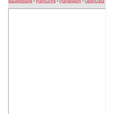
Bauleitpläne
•
Plansuche
•
Planlexikon
•
OpenData