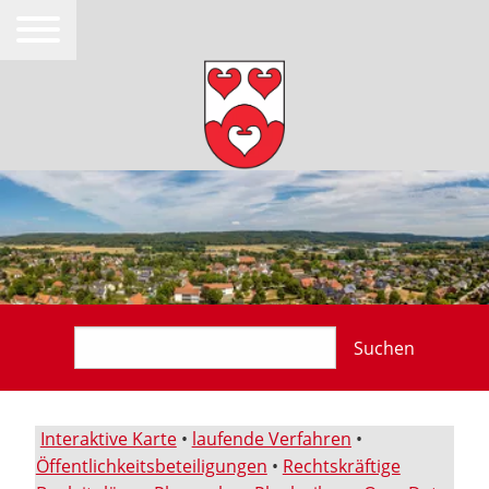
Suchen
Interaktive Karte
•
laufende Verfahren
•
Öffentlichkeitsbeteiligungen
•
Rechtskräftige