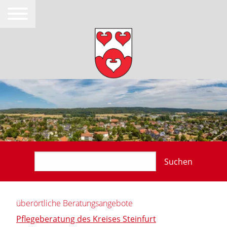
Suchen
überörtliche Beratungsangebote
Pflegeberatung des Kreises Steinfurt