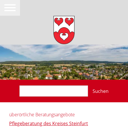
Suchen
überörtliche Beratungsangebote
Pflegeberatung des Kreises Steinfurt