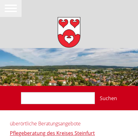
Suchen
überörtliche Beratungsangebote
Pflegeberatung des Kreises Steinfurt