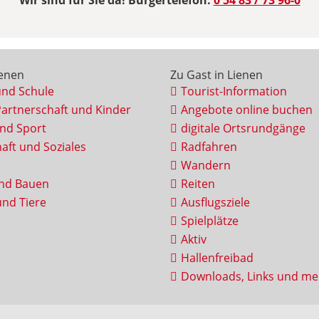
Wir sind für Sie da! Bürgertelefon:
0 54 83 / 73 96-0
ienen
Zu Gast in Lienen
und Schule
Tourist-Information
Partnerschaft und Kinder
Angebote online buchen
und Sport
digitale Ortsrundgänge
aft und Soziales
Radfahren
Wandern
nd Bauen
Reiten
nd Tiere
Ausflugsziele
Spielplätze
Aktiv
Hallenfreibad
Downloads, Links und me