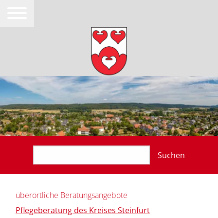
Suchen
überörtliche Beratungsangebote
Pflegeberatung des Kreises Steinfurt