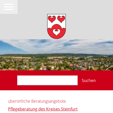
Suchen
überörtliche Beratungsangebote
Pflegeberatung des Kreises Steinfurt