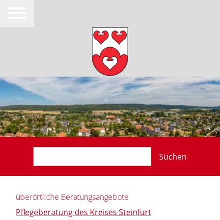
Suchen
überörtliche Beratungsangebote
Pflegeberatung des Kreises Steinfurt