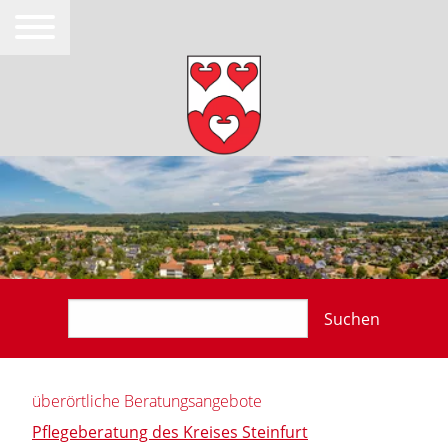
Suchen
überörtliche Beratungsangebote
Pflegeberatung des Kreises Steinfurt