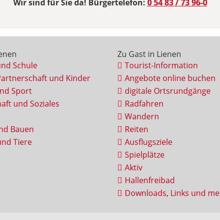
Wir sind für Sie da! Bürgertelefon:
0 54 83 / 73 96-0
ienen
Zu Gast in Lienen
und Schule
Tourist-Information
Partnerschaft und Kinder
Angebote online buchen
und Sport
digitale Ortsrundgänge
aft und Soziales
Radfahren
Wandern
nd Bauen
Reiten
nd Tiere
Ausflugsziele
Spielplätze
Aktiv
Hallenfreibad
Downloads, Links und me