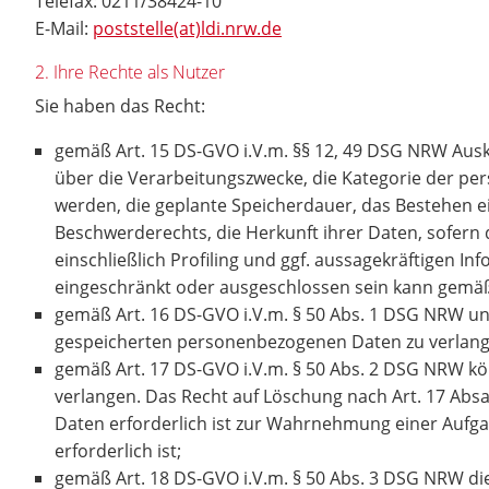
Telefax: 0211/38424-10
E-Mail:
poststelle(at)ldi.nrw.de
2. Ihre Rechte als Nutzer
Sie haben das Recht:
gemäß Art. 15 DS-GVO i.V.m. §§ 12, 49 DSG NRW Aus
über die Verarbeitungszwecke, die Kategorie der p
werden, die geplante Speicherdauer, das Bestehen e
Beschwerderechts, die Herkunft ihrer Daten, sofern
einschließlich Profiling und ggf. aussagekräftigen I
eingeschränkt oder ausgeschlossen sein kann gemä
gemäß Art. 16 DS-GVO i.V.m. § 50 Abs. 1 DSG NRW unv
gespeicherten personenbezogenen Daten zu verlan
gemäß Art. 17 DS-GVO i.V.m. § 50 Abs. 2 DSG NRW kö
verlangen. Das Recht auf Löschung nach Art. 17 Ab
Daten erforderlich ist zur Wahrnehmung einer Aufg
erforderlich ist;
gemäß Art. 18 DS-GVO i.V.m. § 50 Abs. 3 DSG NRW di