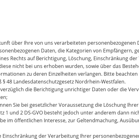
kunft über Ihre von uns verarbeiteten personenbezogenen 
ersonenbezogenen Daten, die Kategorien von Empfängern, 
ines Rechts auf Berichtigung, Löschung, Einschränkung der
 diese nicht bei uns erhoben wurden, sowie über das Beste
nformationen zu deren Einzelheiten verlangen. Bitte beachten
ß § 48 Landesdatenschutzgesetz Nordrhein-Westfalen.
erzüglich die Berichtigung unrichtiger Daten oder die Verv
gen;
nnen Sie bei gesetzlicher Voraussetzung die Löschung Ihr
satz 1 und 2 DS-GVO besteht jedoch unter anderem dann ni
abe im öffentlichen Interesse, zur Geltendmachung, Ausüb
e Einschränkung der Verarbeitung Ihrer personenbezogenen 