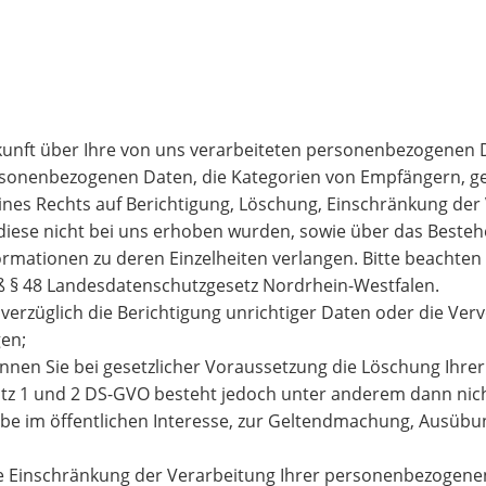
kunft über Ihre von uns verarbeiteten personenbezogenen 
ersonenbezogenen Daten, die Kategorien von Empfängern, 
ines Rechts auf Berichtigung, Löschung, Einschränkung der
 diese nicht bei uns erhoben wurden, sowie über das Beste
nformationen zu deren Einzelheiten verlangen. Bitte beachten
ß § 48 Landesdatenschutzgesetz Nordrhein-Westfalen.
erzüglich die Berichtigung unrichtiger Daten oder die Verv
gen;
nnen Sie bei gesetzlicher Voraussetzung die Löschung Ihr
satz 1 und 2 DS-GVO besteht jedoch unter anderem dann ni
abe im öffentlichen Interesse, zur Geltendmachung, Ausüb
e Einschränkung der Verarbeitung Ihrer personenbezogenen 