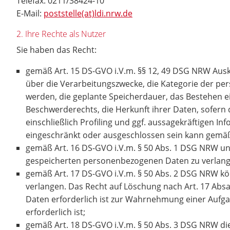
Telefax: 0211/38424-10
E-Mail:
poststelle(at)ldi.nrw.de
2. Ihre Rechte als Nutzer
Sie haben das Recht:
gemäß Art. 15 DS-GVO i.V.m. §§ 12, 49 DSG NRW Aus
über die Verarbeitungszwecke, die Kategorie der p
werden, die geplante Speicherdauer, das Bestehen e
Beschwerderechts, die Herkunft ihrer Daten, sofern
einschließlich Profiling und ggf. aussagekräftigen I
eingeschränkt oder ausgeschlossen sein kann gemä
gemäß Art. 16 DS-GVO i.V.m. § 50 Abs. 1 DSG NRW unv
gespeicherten personenbezogenen Daten zu verlan
gemäß Art. 17 DS-GVO i.V.m. § 50 Abs. 2 DSG NRW kö
verlangen. Das Recht auf Löschung nach Art. 17 Ab
Daten erforderlich ist zur Wahrnehmung einer Aufg
erforderlich ist;
gemäß Art. 18 DS-GVO i.V.m. § 50 Abs. 3 DSG NRW di