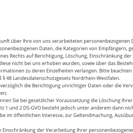
kunft über Ihre von uns verarbeiteten personenbezogenen 
ersonenbezogenen Daten, die Kategorien von Empfängern, 
ines Rechts auf Berichtigung, Löschung, Einschränkung der
 diese nicht bei uns erhoben wurden, sowie über das Beste
nformationen zu deren Einzelheiten verlangen. Bitte beachten
ß § 48 Landesdatenschutzgesetz Nordrhein-Westfalen.
erzüglich die Berichtigung unrichtiger Daten oder die Verv
gen;
nnen Sie bei gesetzlicher Voraussetzung die Löschung Ihr
satz 1 und 2 DS-GVO besteht jedoch unter anderem dann ni
abe im öffentlichen Interesse, zur Geltendmachung, Ausüb
e Einschränkung der Verarbeitung Ihrer personenbezogenen 