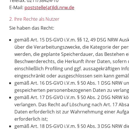
Telefax: 0211/38424-10
E-Mail:
poststelle(at)ldi.nrw.de
2. Ihre Rechte als Nutzer
Sie haben das Recht:
gemäß Art. 15 DS-GVO i.V.m. §§ 12, 49 DSG NRW Aus
über die Verarbeitungszwecke, die Kategorie der p
werden, die geplante Speicherdauer, das Bestehen e
Beschwerderechts, die Herkunft ihrer Daten, sofern
einschließlich Profiling und ggf. aussagekräftigen I
eingeschränkt oder ausgeschlossen sein kann gemä
gemäß Art. 16 DS-GVO i.V.m. § 50 Abs. 1 DSG NRW unv
gespeicherten personenbezogenen Daten zu verlan
gemäß Art. 17 DS-GVO i.V.m. § 50 Abs. 2 DSG NRW kö
verlangen. Das Recht auf Löschung nach Art. 17 Ab
Daten erforderlich ist zur Wahrnehmung einer Aufg
erforderlich ist;
gemäß Art. 18 DS-GVO i.V.m. § 50 Abs. 3 DSG NRW di