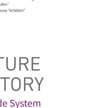
ufen"
ause "erleben"