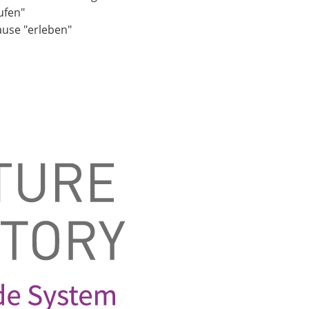
ufen"
ause "erleben"