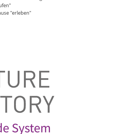
ufen"
ause "erleben"