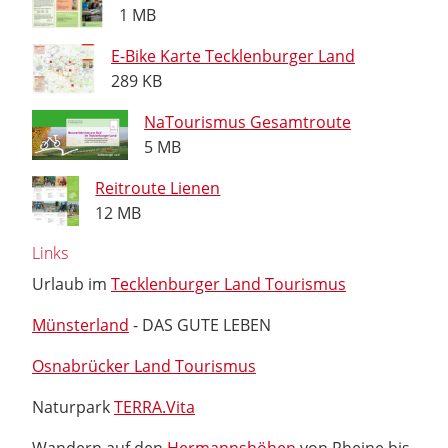
1 MB
E-Bike Karte Tecklenburger Land
289 KB
NaTourismus Gesamtroute
5 MB
Reitroute Lienen
12 MB
Links
Urlaub im
Tecklenburger Land Tourismus
Münsterland
- DAS GUTE LEBEN
Osnabrücker Land Tourismus
Naturpark
TERRA.Vita
Wandern auf den
Hermannshöhen
von Rheine bis