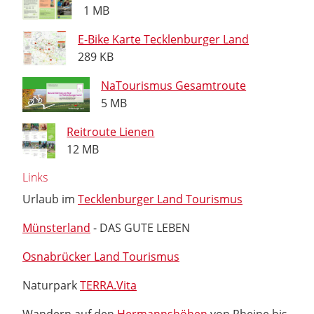
1 MB
E-Bike Karte Tecklenburger Land
289 KB
NaTourismus Gesamtroute
5 MB
Reitroute Lienen
12 MB
Links
Urlaub im
Tecklenburger Land Tourismus
Münsterland
- DAS GUTE LEBEN
Osnabrücker Land Tourismus
Naturpark
TERRA.Vita
Wandern auf den
Hermannshöhen
von Rheine bis