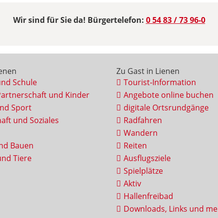
Wir sind für Sie da! Bürgertelefon:
0 54 83 / 73 96-0
ienen
Zu Gast in Lienen
und Schule
Tourist-Information
Partnerschaft und Kinder
Angebote online buchen
und Sport
digitale Ortsrundgänge
aft und Soziales
Radfahren
Wandern
nd Bauen
Reiten
nd Tiere
Ausflugsziele
Spielplätze
Aktiv
Hallenfreibad
Downloads, Links und me