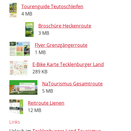
Tourenguide Teutoschleifen
4 MB
Broschüre Heckenroute
3 MB
Flyer Grenzgängerroute
1 MB
E-Bike Karte Tecklenburger Land
289 KB
NaTourismus Gesamtroute
5 MB
Reitroute Lienen
12 MB
Links