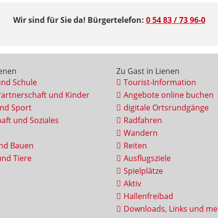
Wir sind für Sie da! Bürgertelefon:
0 54 83 / 73 96-0
ienen
Zu Gast in Lienen
und Schule
Tourist-Information
Partnerschaft und Kinder
Angebote online buchen
und Sport
digitale Ortsrundgänge
aft und Soziales
Radfahren
Wandern
nd Bauen
Reiten
nd Tiere
Ausflugsziele
Spielplätze
Aktiv
Hallenfreibad
Downloads, Links und me