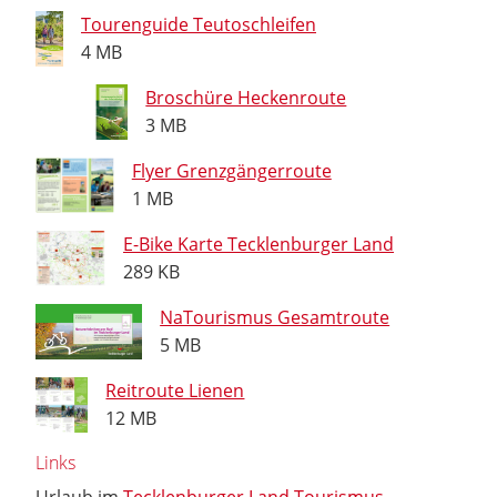
Tourenguide Teutoschleifen
4 MB
Broschüre Heckenroute
3 MB
Flyer Grenzgängerroute
1 MB
E-Bike Karte Tecklenburger Land
289 KB
NaTourismus Gesamtroute
5 MB
Reitroute Lienen
12 MB
Links