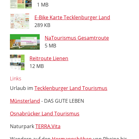
1 MB
E-Bike Karte Tecklenburger Land
289 KB
NaTourismus Gesamtroute
5 MB
Reitroute Lienen
12 MB
Links
Urlaub im
Tecklenburger Land Tourismus
Münsterland
- DAS GUTE LEBEN
Osnabrücker Land Tourismus
Naturpark
TERRA.Vita
Wandern auf den
Hermannshöhen
von Rheine bis