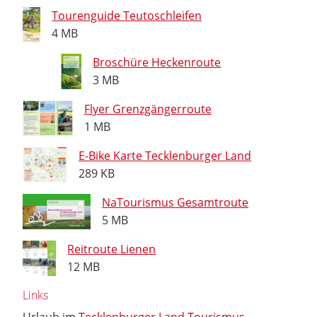
Tourenguide Teutoschleifen
4 MB
Broschüre Heckenroute
3 MB
Flyer Grenzgängerroute
1 MB
E-Bike Karte Tecklenburger Land
289 KB
NaTourismus Gesamtroute
5 MB
Reitroute Lienen
12 MB
Links