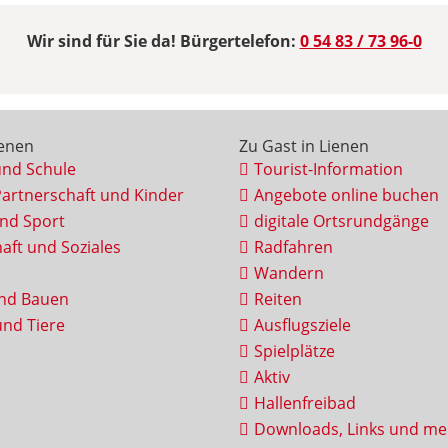
Wir sind für Sie da! Bürgertelefon:
0 54 83 / 73 96-0
ienen
Zu Gast in Lienen
und Schule
Tourist-Information
Partnerschaft und Kinder
Angebote online buchen
und Sport
digitale Ortsrundgänge
aft und Soziales
Radfahren
Wandern
nd Bauen
Reiten
nd Tiere
Ausflugsziele
Spielplätze
Aktiv
Hallenfreibad
Downloads, Links und me